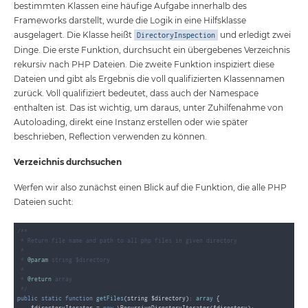
bestimmten Klassen eine häufige Aufgabe innerhalb des
Frameworks darstellt, wurde die Logik in eine Hilfsklasse
ausgelagert. Die Klasse heißt
und erledigt zwei
DirectoryInspection
Dinge. Die erste Funktion, durchsucht ein übergebenes Verzeichnis
rekursiv nach PHP Dateien. Die zweite Funktion inspiziert diese
Dateien und gibt als Ergebnis die voll qualifizierten Klassennamen
zurück. Voll qualifiziert bedeutet, dass auch der Namespace
enthalten ist. Das ist wichtig, um daraus, unter Zuhilfenahme von
Autoloading, direkt eine Instanz erstellen oder wie später
beschrieben, Reflection verwenden zu können.
Verzeichnis durchsuchen
Werfen wir also zunächst einen Blick auf die Funktion, die alle PHP
Dateien sucht:
/**

 * Return file name and path to all php files in given directory

 *

 * 
@param
 string $directory

 *

 * 
@return
 array

 */
public
static
function
getFiles
(string $directory)
: 
array
{

    $directoryIterator = 
new
 \RecursiveDirectoryIterator($directory);
