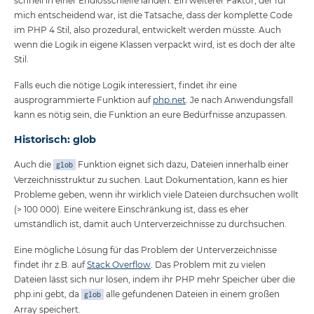
schnell in einer Endlosschleife landen. Ein weiterer Faktor, der für
mich entscheidend war, ist die Tatsache, dass der komplette Code
im PHP 4 Stil, also prozedural, entwickelt werden müsste. Auch
wenn die Logik in eigene Klassen verpackt wird, ist es doch der alte
Stil.
Falls euch die nötige Logik interessiert, findet ihr eine
ausprogrammierte Funktion auf
php.net
. Je nach Anwendungsfall
kann es nötig sein, die Funktion an eure Bedürfnisse anzupassen.
Historisch: glob
Auch die
Funktion eignet sich dazu, Dateien innerhalb einer
glob
Verzeichnisstruktur zu suchen. Laut Dokumentation, kann es hier
Probleme geben, wenn ihr wirklich viele Dateien durchsuchen wollt
(> 100 000). Eine weitere Einschränkung ist, dass es eher
umständlich ist, damit auch Unterverzeichnisse zu durchsuchen.
Eine mögliche Lösung für das Problem der Unterverzeichnisse
findet ihr z.B. auf
Stack Overflow
. Das Problem mit zu vielen
Dateien lässt sich nur lösen, indem ihr PHP mehr Speicher über die
php.ini gebt, da
alle gefundenen Dateien in einem großen
glob
Array speichert.