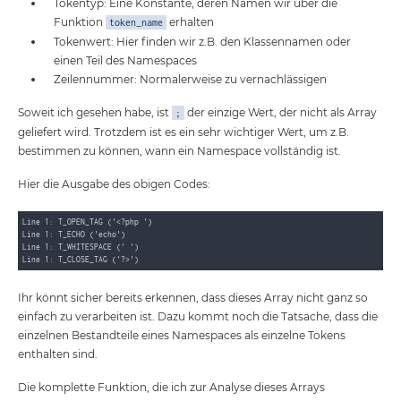
Tokentyp: Eine Konstante, deren Namen wir über die
Funktion
erhalten
token_name
Tokenwert: Hier finden wir z.B. den Klassennamen oder
einen Teil des Namespaces
Zeilennummer: Normalerweise zu vernachlässigen
Soweit ich gesehen habe, ist
der einzige Wert, der nicht als Array
;
geliefert wird. Trotzdem ist es ein sehr wichtiger Wert, um z.B.
bestimmen zu können, wann ein Namespace vollständig ist.
Hier die Ausgabe des obigen Codes:
Line 1: T_OPEN_TAG ('<?php ')

Line 1: T_ECHO ('echo')

Line 1: T_WHITESPACE (' ')

Ihr könnt sicher bereits erkennen, dass dieses Array nicht ganz so
einfach zu verarbeiten ist. Dazu kommt noch die Tatsache, dass die
einzelnen Bestandteile eines Namespaces als einzelne Tokens
enthalten sind.
Die komplette Funktion, die ich zur Analyse dieses Arrays