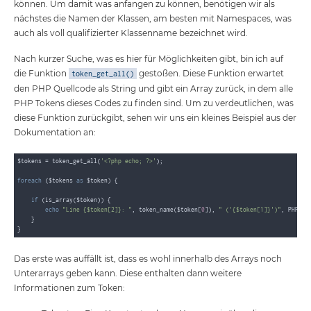
können. Um damit was anfangen zu können, benötigen wir als
nächstes die Namen der Klassen, am besten mit Namespaces, was
auch als voll qualifizierter Klassenname bezeichnet wird.
Nach kurzer Suche, was es hier für Möglichkeiten gibt, bin ich auf
die Funktion
gestoßen. Diese Funktion erwartet
token_get_all()
den PHP Quellcode als String und gibt ein Array zurück, in dem alle
PHP Tokens dieses Codes zu finden sind. Um zu verdeutlichen, was
diese Funktion zurückgibt, sehen wir uns ein kleines Beispiel aus der
Dokumentation an:
$tokens = token_get_all(
'<?php echo; ?>'
);

foreach
 ($tokens 
as
 $token) {

if
 (is_array($token)) {

echo
"Line {$token[2]}: "
, token_name($token[
0
]), 
" ('{$token[1]}')"
, PHP_EOL
    }

Das erste was auffällt ist, dass es wohl innerhalb des Arrays noch
Unterarrays geben kann. Diese enthalten dann weitere
Informationen zum Token: