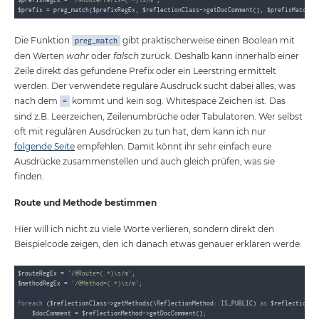
$prefix = preg_match($prefixRegEx, $reflectionClass->getDocComment(), $prefixMatch) 
Die Funktion
gibt praktischerweise einen Boolean mit
preg_match
den Werten
wahr
oder
falsch
zurück. Deshalb kann innerhalb einer
Zeile direkt das gefundene Prefix oder ein Leerstring ermittelt
werden. Der verwendete reguläre Ausdruck sucht dabei alles, was
nach dem
kommt und kein sog. Whitespace Zeichen ist. Das
=
sind z.B. Leerzeichen, Zeilenumbrüche oder Tabulatoren. Wer selbst
oft mit regulären Ausdrücken zu tun hat, dem kann ich nur
folgende Seite
empfehlen. Damit könnt ihr sehr einfach eure
Ausdrücke zusammenstellen und auch gleich prüfen, was sie
finden.
Route und Methode bestimmen
Hier will ich nicht zu viele Worte verlieren, sondern direkt den
Beispielcode zeigen, den ich danach etwas genauer erklären werde:
$routeRegEx = 
'/@Route=(.*)\s/m'
;

$methodRegEx = 
'/@Method=(.*)\s/m'
;

foreach
 ($reflectionClass->getMethods(\ReflectionMethod::IS_PUBLIC) 
as
 $reflectionMet
    $docComment = $reflectionMethod->getDocComment();
