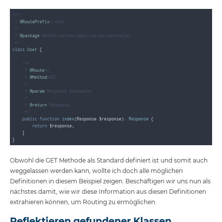
/**

 * 
@RoutePrefix
=/user

 *

 * 
@package
 NextDirection\Application\Controller

 */
class
User
{

/**

     * 
@Route
=/

     * 
@Method
=GET

     *

     * 
@param
 Response $response

     *

     * 
@return
 Response

     */
public
function
index
(Response $response)
: 
Response
{        

return
 $response;

    }

Obwohl die GET Methode als Standard definiert ist und somit auch
weggelassen werden kann, wollte ich doch alle möglichen
Definitionen in diesem Beispiel zeigen. Beschäftigen wir uns nun als
nächstes damit, wie wir diese Information aus diesen Definitionen
extrahieren können, um Routing zu ermöglichen.
Reflektieren gefundener Klassen