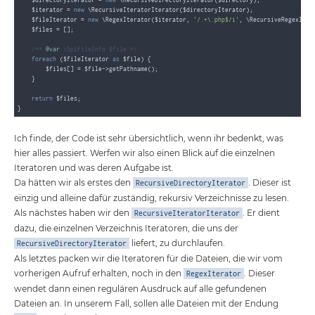
    $iterator = 
new
 \RecursiveIteratorIterator($directoryIterator);

    $fileIterator = 
new
 \RegexIterator($iterator, 
'/.+\.php$/i'
, \RecursiveRegexItera
    $files = [];

/** 
@var
 \SplFileInfo $file */
foreach
 ($fileIterator 
as
 $file) {

        $files[] = $file->getPathname();

    }

return
 $files;

Ich finde, der Code ist sehr übersichtlich, wenn ihr bedenkt, was
hier alles passiert. Werfen wir also einen Blick auf die einzelnen
Iteratoren und was deren Aufgabe ist.
Da hätten wir als erstes den
. Dieser ist
RecursiveDirectoryIterator
einzig und alleine dafür zuständig, rekursiv Verzeichnisse zu lesen.
Als nächstes haben wir den
. Er dient
RecursiveIteratorIterator
dazu, die einzelnen Verzeichnis Iteratoren, die uns der
liefert, zu durchlaufen.
RecursiveDirectoryIterator
Als letztes packen wir die Iteratoren für die Dateien, die wir vom
vorherigen Aufruf erhalten, noch in den
. Dieser
RegexIterator
wendet dann einen regulären Ausdruck auf alle gefundenen
Dateien an. In unserem Fall, sollen alle Dateien mit der Endung